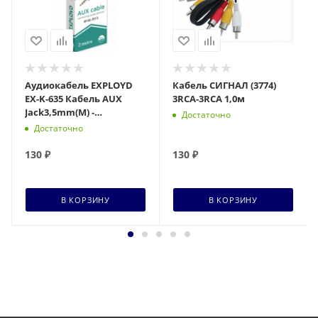
Аудиокабель EXPLOYD
Кабель СИГНАЛ (3774)
EX-K-635 Кабель AUX
3RCA-3RCA 1,0м
Jack3,5mm(M) -
Достаточно
Jack3,5mm(M) 2M черный
Достаточно
130
₽
130
₽
В КОРЗИНУ
В КОРЗИНУ