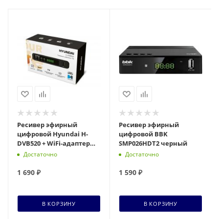
Ресивер эфирный
Ресивер эфирный
цифровой Hyundai H-
цифровой BBK
DVB520 + WiFi-адаптер
SMP026HDT2 черный
черный
Достаточно
Достаточно
1 690
₽
1 590
₽
В КОРЗИНУ
В КОРЗИНУ