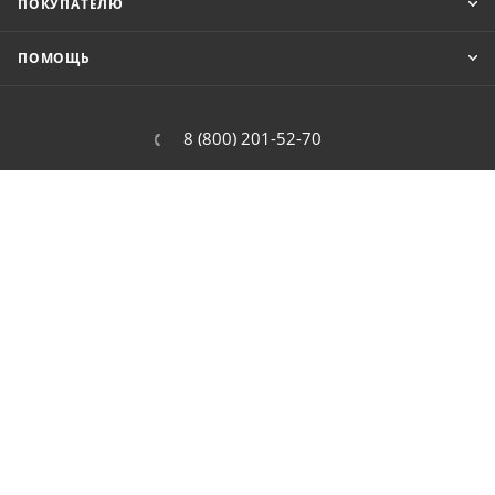
ПОКУПАТЕЛЮ
ПОМОЩЬ
8 (800) 201-52-70
order@cit.ru
109462, г. Москва, Волгоградский
проспект, 96 к 2
2026 © Интернет-магазин цифровой и бытовой техники