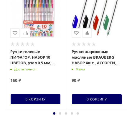
Ручки гелевые
Ручки шариковые
ПИФАГОР, НАБОР 10
масляные BRAUBERG
ЦВЕТОВ, узел 0,5 мм,
НАБОР 4шт., АССОРТИ,
линия 0,35 мм,142794
Extra Glide, 1мм, линия
Достаточно
Мало
0,5мм, 142138
150
₽
90
₽
В КОРЗИНУ
В КОРЗИНУ