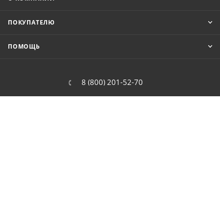
ПОКУПАТЕЛЮ
ПОМОЩЬ
8 (800) 201-52-70
order@cit.ru
109462, г. Москва, Волгоградский
проспект, 96 к 2
2026 © Интернет-магазин цифровой и бытовой техники