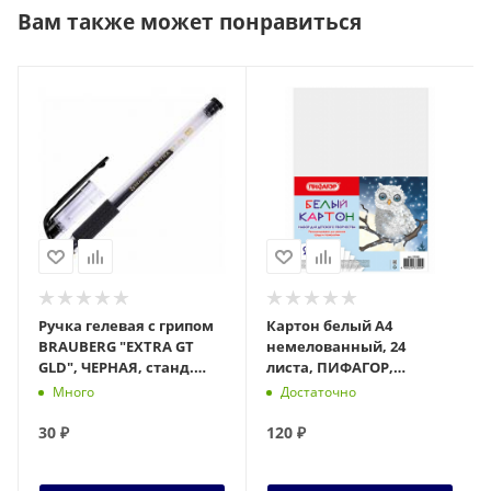
Вам также может понравиться
Ручка гелевая с грипом
Картон белый А4
BRAUBERG "EXTRA GT
немелованный, 24
GLD", ЧЕРНАЯ, станд.
листа, ПИФАГОР,
узел 0,5 мм, линия 0,35
200х290мм, Совушка,
Много
Достаточно
мм, 143919, ш
113565
30
₽
120
₽