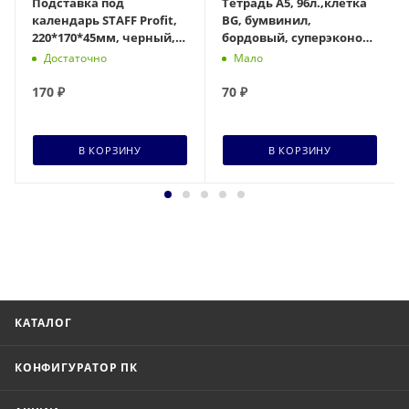
Подставка под
Тетрадь А5, 96л.,клетка
календарь STAFF Profit,
BG, бумвинил,
220*170*45мм, черный,
бордовый, суперэконом
238787
357612
Достаточно
Мало
170
₽
70
₽
В КОРЗИНУ
В КОРЗИНУ
КАТАЛОГ
КОНФИГУРАТОР ПК