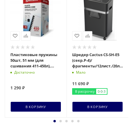
Пластиковые пружины
Шредер Cactus CS-SH-E5
50шт, 51 мм (для
(секр.P-4)/
сшивания 411-450л),
фрагменты/12лист./20лтр./
черные, BRAUBERG
скрепки/скобы/пл.карты
Достаточно
Мало
11 690
₽
1 290
₽
В рассрочку
0-0-3
В КОРЗИНУ
В КОРЗИНУ