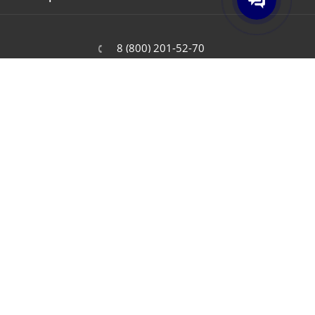
8 (800) 201-52-70
order@cit.ru
109462, г. Москва, Волгоградский
проспект, 96 к 2
2026 © Интернет-магазин цифровой и бытовой техники