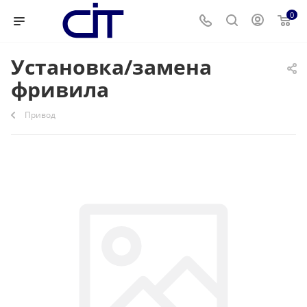
0
Установка/замена
фривила
Привод