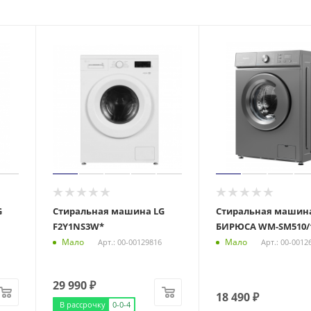
G
Стиральная машина LG
Стиральная машин
F2Y1NS3W*
БИРЮСА WM-SM510/
Мало
Мало
Арт.: 00-00129816
Арт.: 00-0012
29 990
₽
18 490
₽
В рассрочку
0-0-4