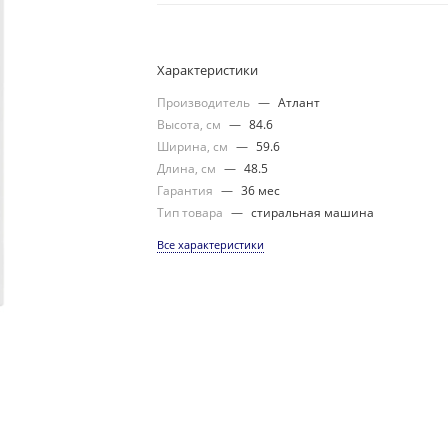
Характеристики
Производитель
—
Атлант
Высота, см
—
84.6
Ширина, см
—
59.6
Длина, см
—
48.5
Гарантия
—
36 мес
Тип товара
—
стиральная машина
Все характеристики