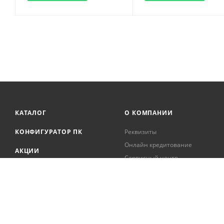
КАТАЛОГ
О КОМПАНИИ
КОНФИГУРАТОР ПК
Реквизиты
Онлайн кредитование
АКЦИИ
Сервисный центр
БРЕНДЫ
Регистрация касс
Образовательная
БЛОГ
деятельность
Вакансии
Сотрудники