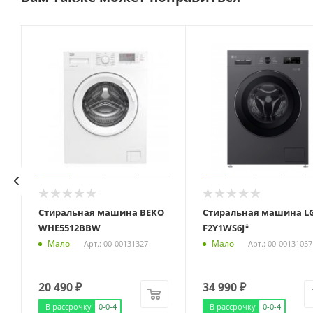
Стиральная машина BEKO
Стиральная машина L
WHE5512BBW
F2Y1WS6J*
Мало
Мало
Арт.: 00-00131327
Арт.: 00-00131057
20 490
₽
34 990
₽
В рассрочку
0-0-4
В рассрочку
0-0-4