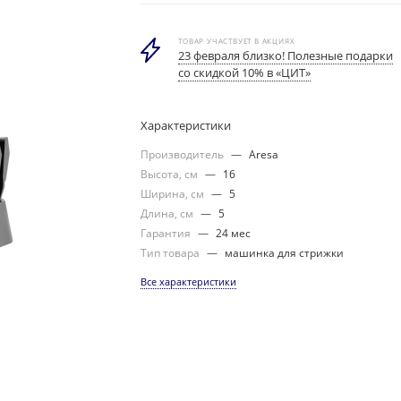
ТОВАР УЧАСТВУЕТ В АКЦИЯХ
23 февраля близко! Полезные подарки
со скидкой 10% в «ЦИТ»
Характеристики
Производитель
—
Aresa
Высота, см
—
16
Ширина, см
—
5
Длина, см
—
5
Гарантия
—
24 мес
Тип товара
—
машинка для стрижки
Все характеристики