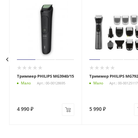
Триммер PHILIPS MG3940/15
Триммер PHILIPS MG792
Мало
Мало
Арт.: 00-00128695
Арт.: 00-00125117
4 990
₽
5 990
₽