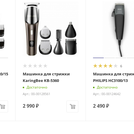
6
0/15
Машинка для стрижки
Машинка для стри
KaringBee KB-5360
PHILIPS HC3100/13
Достаточно
Достаточно
Арт.: 00-00128561
Арт.: 00-00124642
2 990
₽
2 490
₽