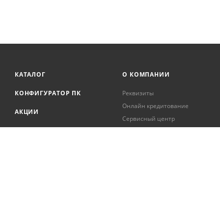
КАТАЛОГ
О КОМПАНИИ
КОНФИГУРАТОР ПК
Реквизиты
Онлайн кредитование
АКЦИИ
Сервисный центр
БРЕНДЫ
Регистрация касс
Образовательная
БЛОГ
деятельность
Вакансии
Сотрудники
Документация