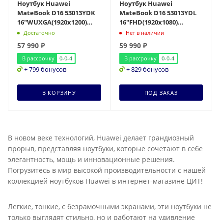
Ноутбук Huawei
Ноутбук Huawei
MateBook D16 53013YDK
MateBook D16 53013YDL
16"WUXGA(1920x1200)
16"FHD(1920x1080)
IPS/Core i5-12450H
IPS/Core i5-13420H
Достаточно
Нет в наличии
8c/16Gb/512Gb SSD/Intel
8c/16Gb/512Gb SSD/Intel
57 990
₽
59 990
₽
UH
В рассрочку
0-0-4
В рассрочку
0-0-4
+ 799 бонусов
+ 829 бонусов
В КОРЗИНУ
ПОД ЗАКАЗ
В новом веке технологий, Huawei делает грандиозный
прорыв, представляя ноутбуки, которые сочетают в себе
элегантность, мощь и инновационные решения.
Погрузитесь в мир высокой производительности с нашей
коллекцией ноутбуков Huawei в интернет-магазине ЦИТ!
Легкие, тонкие, с безрамочными экранами, эти ноутбуки не
только выглядят стильно, но и работают на удивление