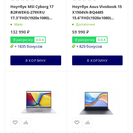
Ноутбук MSI Cyborg 17
Ноутбук Asus Vivobook 15
B2RWEKG-279XRU
X1504VA-BQ4485
17.3"FHD(1920x1080)
15.6"FHD(1920x1080)
IPS/Core 7 240H
IPS/Core 5 120U
Мало
Достаточно
10с/16Gb/1Tb SSD/RTX
10c/16Gb/512Gb SSD/Intel
132 990
₽
59 990
₽
5050 8
В рассрочку
0-0-4
В рассрочку
0-0-4
+ 1835 бонусов
+ 829 бонусов
В КОРЗИНУ
В КОРЗИНУ