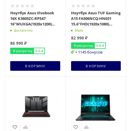
Ноутбук Asus Vivobook
Ноутбук Asus TUF Gaming
16X K3605ZC-RP547
A15 FA506NCQ-HN031
16"WUXGA(1920x1200)
15.6"FHD(1920x1080)
IPS/Core i5-12500H
IPS/Ryzen 7 170
Достаточно
Мало
12с/16Gb/512Gb SSD/RT
8с/16Gb/512Gb SSD/RTX
82 990
₽
86 990
₽
В рассрочку
0-0-4
В рассрочку
0-0-4
+ 1145 бонусов
В КОРЗИНУ
В КОРЗИНУ