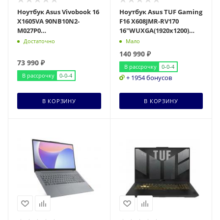
Ноутбук Asus Vivobook 16
Ноутбук Asus TUF Gaming
X1605VA 90NB10N2-
F16 X608JMR-RV170
M027P0
16"WUXGA(1920x1200)
16"WQXGA(2560x1600)
IPS/Core i5-14450HX
Достаточно
Мало
IPS/Core i5-13420H
10c/16Gb/512Gb SSD
140 990
₽
8с/16Gb/1Tb
73 990
₽
В рассрочку
0-0-4
В рассрочку
0-0-4
+ 1954 бонусов
В КОРЗИНУ
В КОРЗИНУ