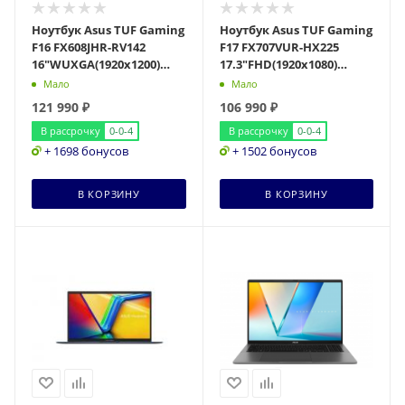
Ноутбук Asus TUF Gaming
Ноутбук Asus TUF Gaming
F16 FX608JHR-RV142
F17 FX707VUR-HX225
16"WUXGA(1920x1200)
17.3"FHD(1920x1080)
IPS/Core i5-14450HX
IPS/Core 5 210H
Мало
Мало
10c/16Gb/512Gb SS
8с/16Gb/512Gb SSD/RTX
121 990
₽
106 990
₽
В рассрочку
0-0-4
В рассрочку
0-0-4
+ 1698 бонусов
+ 1502 бонусов
В КОРЗИНУ
В КОРЗИНУ