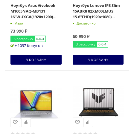
Ноутбук Asus Vivobook
Ноутбук Lenovo IP3 Slim
M1605NAQ-MB131
15ABR8 82XM00LMUS
16"WUXGA(1920x1200)
15.6"FHD(1920x1080)
IPS/Ryzen 7 170
IPS/Ryzen 7 5825U
Мало
Достаточно
8с/16Gb/1Tb SSD/AMD
8c/16Gb/512Gb SSD/AM
73 990
₽
Radeon
60 990
₽
В рассрочку
0-0-4
В рассрочку
0-0-4
+ 1037 бонусов
В КОРЗИНУ
В КОРЗИНУ