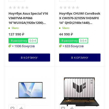
Ноутбук Asus Special V16
Ноутбук CHUWI CoreBook
V3607VM-RP066
X CWI570-321E5N1HDMPX
16"WUXGA(1920x1200)
14" QHD(2160x1440)
IPS/Core 7 240H
IPS/Core i3 -1220P
Мало
Мало
10c/16Gb/1Tb SSD/RTX
10c/16Gb/512Gb SS
137 990
₽
44 990
₽
5060
В рассрочку
0-0-4
В рассрочку
0-0-4
+ 1936 бонусов
+ 633 бонусов
В КОРЗИНУ
В КОРЗИНУ