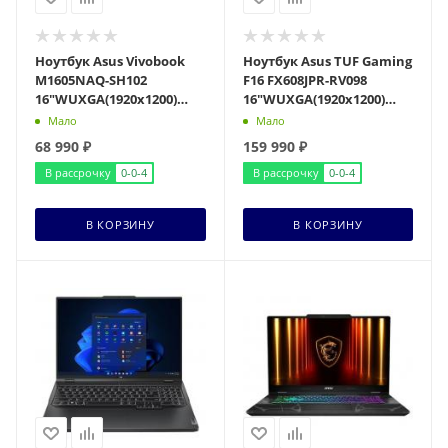
Ноутбук Asus Vivobook
Ноутбук Asus TUF Gaming
M1605NAQ-SH102
F16 FX608JPR-RV098
16"WUXGA(1920x1200)
16"WUXGA(1920x1200)
OLED/Ryzen 7 170
IPS/Core i5-14450HX
Мало
Мало
8с/16Gb/512Gb SSD/AMD
10c/16Gb/1Tb SSD/
68 990
₽
159 990
₽
Rade
В рассрочку
0-0-4
В рассрочку
0-0-4
В КОРЗИНУ
В КОРЗИНУ