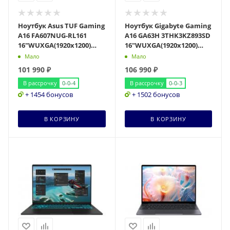
Ноутбук Asus TUF Gaming
Ноутбук Gigabyte Gaming
A16 FA607NUG-RL161
A16 GA63H 3THK3KZ893SD
16"WUXGA(1920x1200)
16"WUXGA(1920x1200)
IPS/Ryzen 7 7445HS
IPS/Ryzen AI 7 260
Мало
Мало
6с/16Gb/512Gb SSD/
8c/16Gb/512Gb
101 990
₽
106 990
₽
В рассрочку
0-0-4
В рассрочку
0-0-3
+ 1454 бонусов
+ 1502 бонусов
В КОРЗИНУ
В КОРЗИНУ