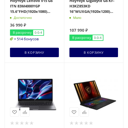
Ноутбук Lenovo V15 G6
Ноутбук Gigabyte G6 KF-
ITN 83M4000YGP
H3KZ853KD
15.6"FHD(1920x1080)
16"WUXGA(1920x1200)
TN/Intel N100
IPS/Core i7-13620H
Достаточно
Мало
4c/8Gb/256Gb SSD/Intel
10c/16Gb/512Gb SSD/RTX
36 990
₽
UHD Gr
4060
107 990
₽
В рассрочку
0-0-4
В рассрочку
0-0-4
+ 514 бонусов
В КОРЗИНУ
В КОРЗИНУ