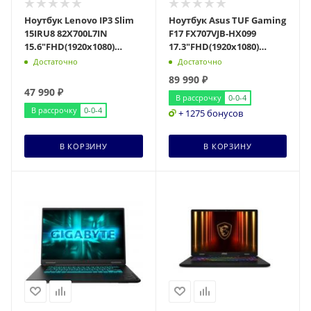
Ноутбук Lenovo IP3 Slim
Ноутбук Asus TUF Gaming
15IRU8 82X700L7IN
F17 FX707VJB-HX099
15.6"FHD(1920x1080)
17.3"FHD(1920x1080)
TN/Core i3-1315U
IPS/Core 5 210H
Достаточно
Достаточно
6с/8Gb/512Gb SSD/Inte
8с/16Gb/512Gb SSD/RTX
89 990
₽
47 990
₽
В рассрочку
0-0-4
В рассрочку
0-0-4
+ 1275 бонусов
В КОРЗИНУ
В КОРЗИНУ