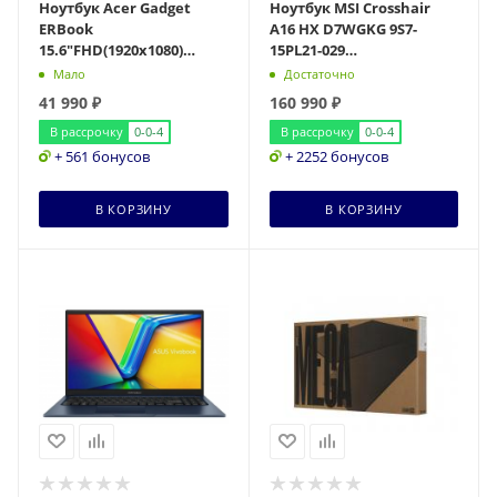
Ноутбук Acer Gadget
Ноутбук MSI Crosshair
ERBook
A16 HX D7WGKG 9S7-
15.6"FHD(1920x1080)
15PL21-029
IPS/Ryzen 3 5400U
16"WQHGA(2560x1600)
Мало
Достаточно
4c/8Gb/256Gb/AMD
IPS/Ryzen 9 7945HX
41 990
₽
160 990
₽
Radeon Graphics/Wi
16c/16Gb/1
В рассрочку
0-0-4
В рассрочку
0-0-4
+ 561 бонусов
+ 2252 бонусов
В КОРЗИНУ
В КОРЗИНУ