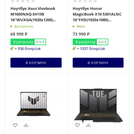
Ноутбук Asus Vivobook
Ноутбук Honor
M1605NAQ-SH158
MagicBook X16 5301ALNС
16"WUXGA(1920x1200)
16"FHD(1920x1080)
OLED/Ryzen 7 170
IPS/Core i7-13620H
Достаточно
Мало
8с/16Gb/512Gb SSD/AMD
10c/16Gb/1Tb SSD/Intel
68 990
₽
73 990
₽
Rade
UHD
В рассрочку
0-0-4
В рассрочку
0-0-4
+ 936 бонусов
+ 1037 бонусов
В КОРЗИНУ
В КОРЗИНУ