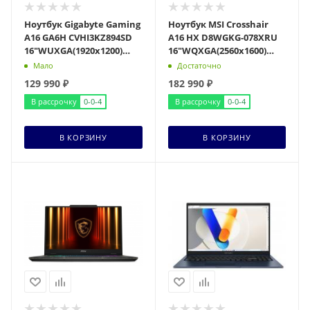
Ноутбук Gigabyte Gaming
Ноутбук MSI Crosshair
A16 GA6H CVHI3KZ894SD
A16 HX D8WGKG-078XRU
16"WUXGA(1920x1200)
16"WQXGA(2560x1600)
IPS/Core i7-13620H
IPS/Ryzen 7 8840HX
Мало
Достаточно
10c/16Gb/1Tb SS
12с/32Gb/1Tb SSD/R
129 990
₽
182 990
₽
В рассрочку
0-0-4
В рассрочку
0-0-4
В КОРЗИНУ
В КОРЗИНУ