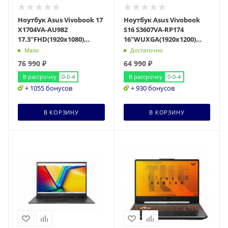
Ноутбук Asus Vivobook 17
Ноутбук Asus Vivobook
X1704VA-AU982
S16 S3607VA-RP174
17.3"FHD(1920x1080)
16"WUXGA(1920x1200)
IPS/Core 5 120U
IPS/Core 5 210H
Мало
Достаточно
10с/16Gb/512Gb SSD/Intel
8с/16Gb/512Gb SSD/Intel
76 990
₽
64 990
₽
В рассрочку
0-0-4
В рассрочку
0-0-4
+ 1055 бонусов
+ 930 бонусов
В КОРЗИНУ
В КОРЗИНУ