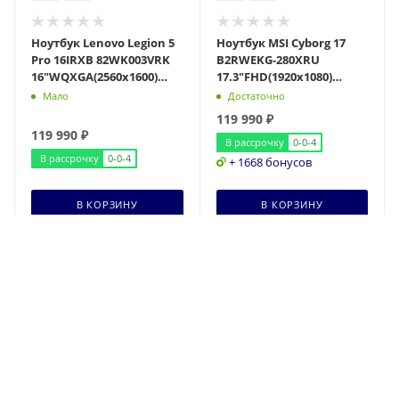
Ноутбук Lenovo Legion 5
Ноутбук MSI Cyborg 17
Pro 16IRXB 82WK003VRK
B2RWEKG-280XRU
16"WQXGA(2560x1600)
17.3"FHD(1920x1080)
IPS/Core i7-13700HX
IPS/Core 5 210H
Мало
Достаточно
16с/16Gb/1Tb
8с/16Gb/1Tb SSD/RTX 5050
119 990
₽
8G
119 990
₽
В рассрочку
0-0-4
В рассрочку
0-0-4
+ 1668 бонусов
В КОРЗИНУ
В КОРЗИНУ