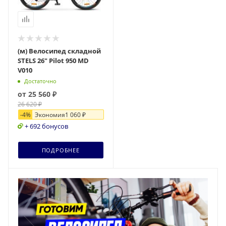
(м) Велосипед складной
STELS 26" Pilot 950 MD
V010
Достаточно
от
25 560 ₽
26 620 ₽
-
4
%
Экономия
1 060 ₽
+ 692 бонусов
ПОДРОБНЕЕ