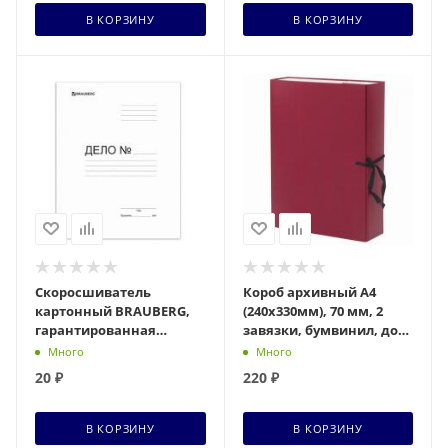
В КОРЗИНУ
В КОРЗИНУ
Скоросшиватель
Короб архивный А4
картонный BRAUBERG,
(240х330мм), 70 мм, 2
гарантированная
завязки, бумвинил, до
плотность 280 г/м2, до
600 листов, бордовый,
Много
Много
200 л., 122291
BRAUBERG, 122036
20
₽
220
₽
В КОРЗИНУ
В КОРЗИНУ