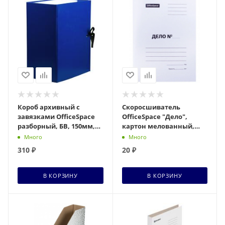
Короб архивный с
Скоросшиватель
завязками OfficeSpace
OfficeSpace "Дело",
разборный, БВ, 150мм,
картон мелованный,
синий клапан МГК Арт:
320г/м2, белый, до 200л.
Много
Много
284723
арт.257307
310
₽
20
₽
В КОРЗИНУ
В КОРЗИНУ