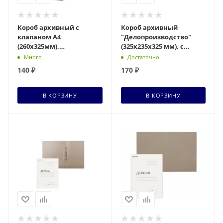
Короб архивный с
Короб архивный
клапаном А4
"Делопроизводство"
(260х325мм),
(325х235х325 мм), с
150мм,до1400л,плотн,
крышкой, гофрокартон,
Много
Достаточно
микрогофрокартон,BRAUBERG,124849,
BRAUBERG, 129999
140
₽
170
₽
шт,
В КОРЗИНУ
В КОРЗИНУ