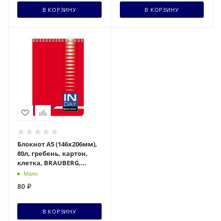
В КОРЗИНУ
В КОРЗИНУ
Блокнот А5 (146х206мм),
80л, гребень, картон,
клетка, BRAUBERG,
INDAY, ассорти, 121723
Мало
80
₽
В КОРЗИНУ