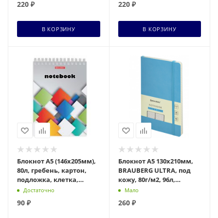
220
₽
220
₽
В КОРЗИНУ
В КОРЗИНУ
Блокнот А5 (146х205мм),
Блокнот А5 130х210мм,
80л, гребень, картон,
BRAUBERG ULTRA, под
подложка, клетка,
кожу, 80г/м2, 96л,
BRAUBERG, Кубы, 129819
клетка, голубой, 113011
Достаточно
Мало
90
₽
260
₽