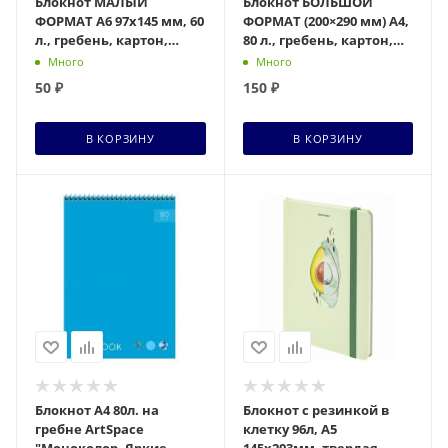
Блокнот МАЛЫЙ
Блокнот БОЛЬШОЙ
ФОРМАТ А6 97х145 мм, 60
ФОРМАТ (200×290 мм) А4,
л., гребень, картон,
80 л., гребень, картон,
клетка, BRAUBERG,
жесткая подложка,
Много
Много
"Luxury", 129829
BRAUBERG, 129804
50
₽
150
₽
В КОРЗИНУ
В КОРЗИНУ
Блокнот А4 80л. на
Блокнот с резинкой в
гребне ArtSpace
клетку 96л, А5