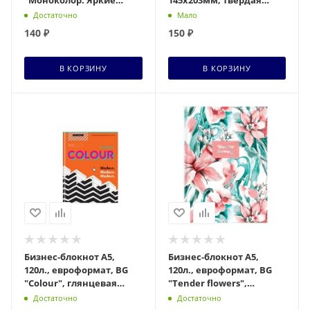
"Моноколор. Яркие
145х203мм, твердая
акценты", твердая
обложка с фольгой,
Достаточно
Мало
подложка 285230
BRAUBERG, Avocado,
140
₽
150
₽
113733
В КОРЗИНУ
В КОРЗИНУ
Бизнес-блокнот А5,
Бизнес-блокнот А5,
120л., евроформат, BG
120л., евроформат, BG
"Colour", глянцевая
"Tender flowers",
ламинация
матовая ламинация,
Достаточно
Достаточно
тиснение фольгой