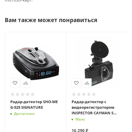
Вам также может понравиться
Радар-детектор SHO-ME
Радар-детектор с
G-525 SIGNATURE
видеорегистратором
INSPECTOR CAYMAN S
Достаточно
SIGNATURE
Мало
16 290
₽