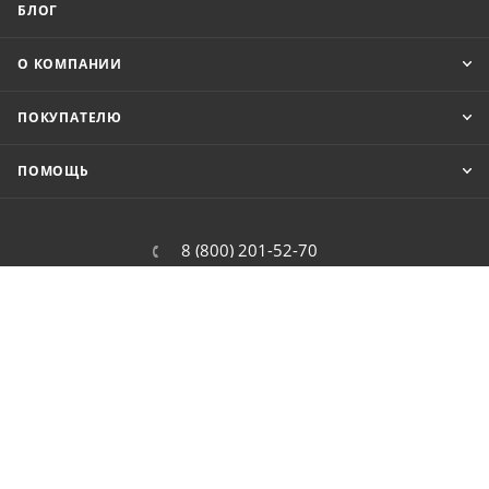
БЛОГ
О КОМПАНИИ
ПОКУПАТЕЛЮ
ПОМОЩЬ
8 (800) 201-52-70
order@cit.ru
109462, г. Москва, Волгоградский
проспект, 96 к 2