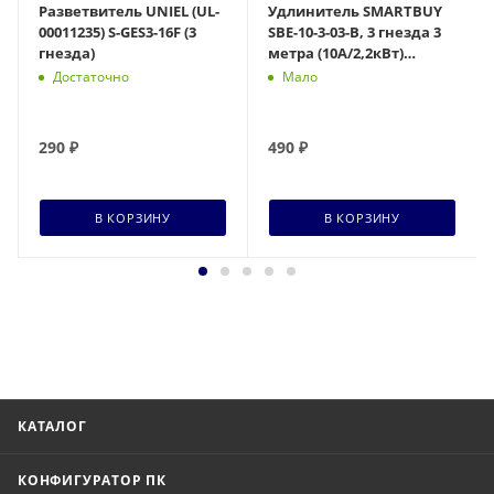
Разветвитель UNIEL (UL-
Удлинитель SMARTBUY
00011235) S-GES3-16F (3
SBE-10-3-03-B, 3 гнезда 3
гнезда)
метра (10А/2,2кВт)
круглый черный
Достаточно
Мало
290
₽
490
₽
В КОРЗИНУ
В КОРЗИНУ
КАТАЛОГ
КОНФИГУРАТОР ПК