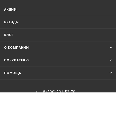
АКЦИИ
БРЕНДЫ
БЛОГ
О КОМПАНИИ
ПОКУПАТЕЛЮ
ПОМОЩЬ
8 (800) 201-52-70
order@cit.ru
109462, г. Москва, Волгоградский
проспект, 96 к 2