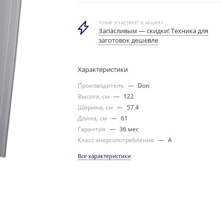
ТОВАР УЧАСТВУЕТ В АКЦИЯХ
Запасливым — скидки! Техника для
заготовок дешевле
Характеристики
Производитель
—
Don
Высота, см
—
122
Ширина, см
—
57.4
Длина, см
—
61
Гарантия
—
36 мес
Класс энергопотребления
—
А
Все характеристики