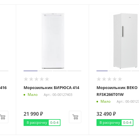
416
Морозильник БИРЮСА 414
Морозильник BEKO
RFSK266T01W
Мало
Арт.: 00-00127403
Мало
Арт.: 00-0012
21 990
₽
32 490
₽
В рассрочку
0-0-4
В рассрочку
0-0-4