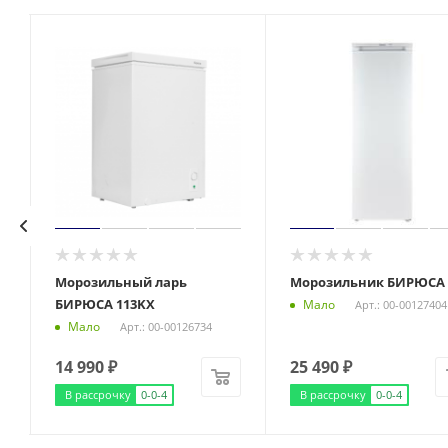
Морозильный ларь
Морозильник БИРЮСА 
БИРЮСА 113KX
Мало
Арт.: 00-00127404
Мало
Арт.: 00-00126734
14 990
₽
25 490
₽
В рассрочку
0-0-4
В рассрочку
0-0-4