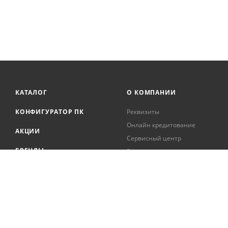
КАТАЛОГ
О КОМПАНИИ
КОНФИГУРАТОР ПК
Реквизиты
Онлайн кредитование
АКЦИИ
Сервисный центр
БРЕНДЫ
Регистрация касс
Образовательная
БЛОГ
деятельность
Вакансии
Сотрудники
Документация