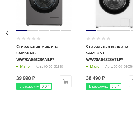
Стиральная машина
Стиральная машина
SAMSUNG
SAMSUNG
WW70AG6S23ANLP*
WW70AG6S23ATLP*
Мало
Мало
Арт.: 00-00132190
Арт.: 00-00131658
39 990
₽
38 490
₽
В рассрочку
0-0-4
В рассрочку
0-0-4