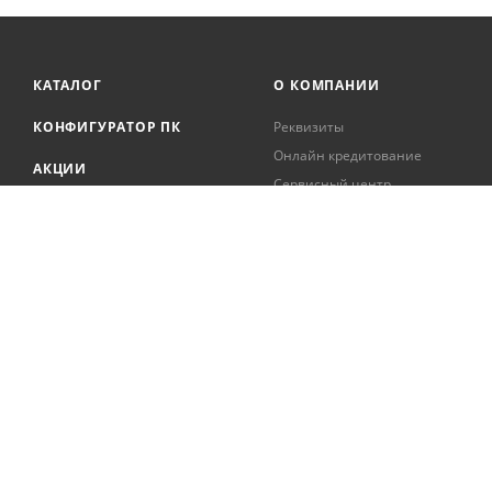
КАТАЛОГ
О КОМПАНИИ
КОНФИГУРАТОР ПК
Реквизиты
Онлайн кредитование
АКЦИИ
Сервисный центр
БРЕНДЫ
Регистрация касс
Образовательная
БЛОГ
деятельность
Вакансии
Сотрудники
Документация