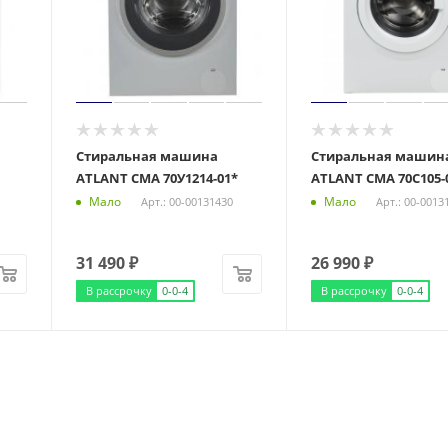
Стиральная машина
Стиральная машин
ATLANT СМА 70У1214-01*
ATLANT СМА 70С105-
Мало
Мало
Арт.: 00-00131430
Арт.: 00-0013
31 490
₽
26 990
₽
В рассрочку
0-0-4
В рассрочку
0-0-4