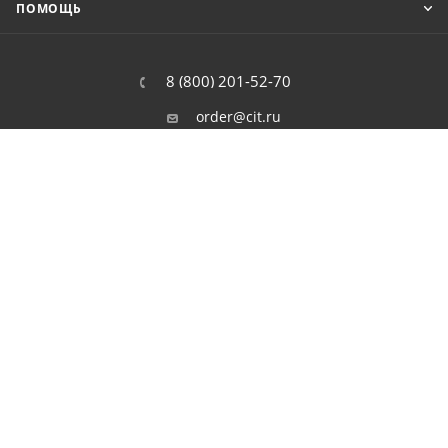
ПОМОЩЬ
8 (800) 201-52-70
order@cit.ru
109462, г. Москва, Волгоградский
проспект, 96 к 2
2026 © Интернет-магазин цифровой и бытовой техники