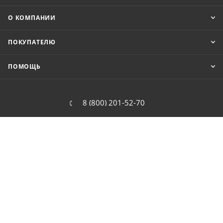
О КОМПАНИИ
ПОКУПАТЕЛЮ
ПОМОЩЬ
8 (800) 201-52-70
order@cit.ru
109462, г. Москва, Волгоградский
проспект, 96 к 2