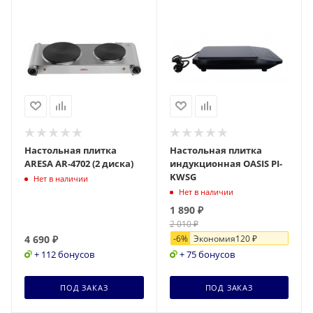
Настольная плитка
Настольная плитка
ARESA AR-4702 (2 диска)
индукционная OASIS PI-
KWSG
Нет в наличии
Нет в наличии
1 890
₽
2 010
₽
4 690
₽
-
6
%
Экономия
120
₽
+ 112 бонусов
+ 75 бонусов
ПОД ЗАКАЗ
ПОД ЗАКАЗ