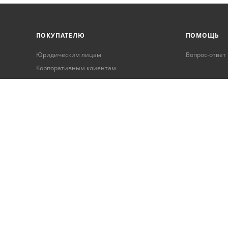
ПОКУПАТЕЛЮ
ПОМОЩЬ
Юридическим лицам
Вопрос-ответ
Корпоративным клиентам
Условия оплаты
Условия доставки
Бонусная программа
Онлайн кредитование
Обработка персональных данных
Гарантия и возврат