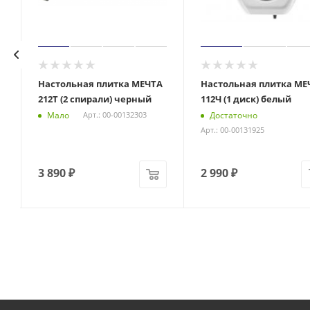
Настольная плитка МЕЧТА
Настольная плитка МЕ
212Т (2 спирали) черный
112Ч (1 диск) белый
Мало
Достаточно
Арт.: 00-00132303
Арт.: 00-00131925
3 890
₽
2 990
₽