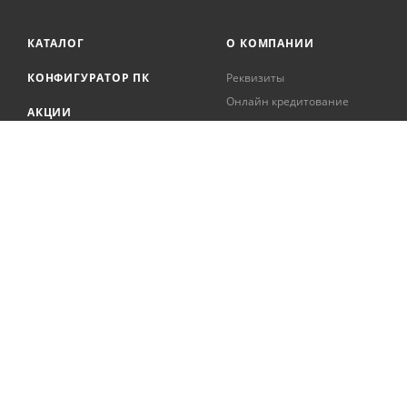
КАТАЛОГ
О КОМПАНИИ
КОНФИГУРАТОР ПК
Реквизиты
Онлайн кредитование
АКЦИИ
Сервисный центр
БРЕНДЫ
Регистрация касс
Образовательная
БЛОГ
деятельность
Вакансии
Сотрудники
Документация
2026 © Интернет-магазин цифровой и бытовой техники