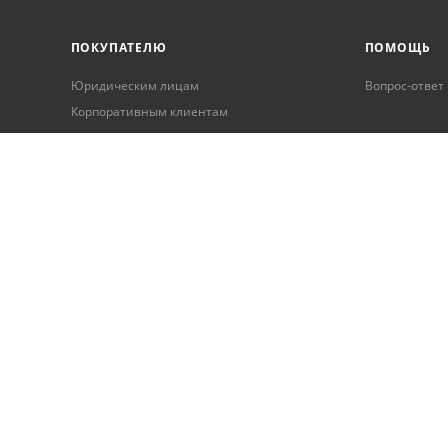
ПОКУПАТЕЛЮ
ПОМОЩЬ
Юридическим лицам
Вопрос-ответ
Корпоративным клиентам
Условия оплаты
Условия доставки
Бонусная программа
Онлайн кредитование
Обработка персональных данных
Гарантия и возврат