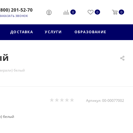
(800) 201-52-70
0
0
0
ЗАКАЗАТЬ ЗВОНОК
ДОСТАВКА
УСЛУГИ
ОБРАЗОВАНИЕ
ый
пирали) белый
Артикул:
00-00077002
и) белый