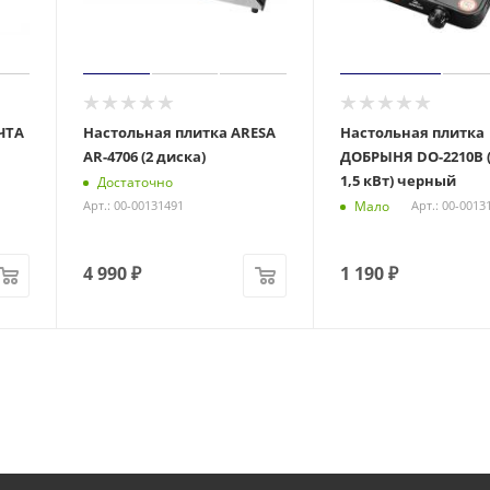
ЧТА
Настольная плитка ARESA
Настольная плитка
AR-4706 (2 диска)
ДОБРЫНЯ DO-2210В (
1,5 кВт) черный
Достаточно
Мало
Арт.: 00-00131491
Арт.: 00-0013
4 990
₽
1 190
₽