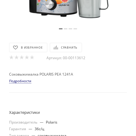
В ИЗБРАННОЕ
СРАВНИТЬ
Артикул:
00-00113612
Соковыжималка POLARIS PEA 1241A
Подробности
Характеристики
Производитель
—
Polaris
Гарантия
—
36с/ц
Тип товара
—
соковыжималка