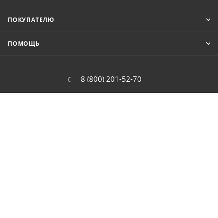
ПОКУПАТЕЛЮ
ПОМОЩЬ
8 (800) 201-52-70
order@cit.ru
109462, г. Москва, Волгоградский
проспект, 96 к 2
2026 © Интернет-магазин цифровой и бытовой техники