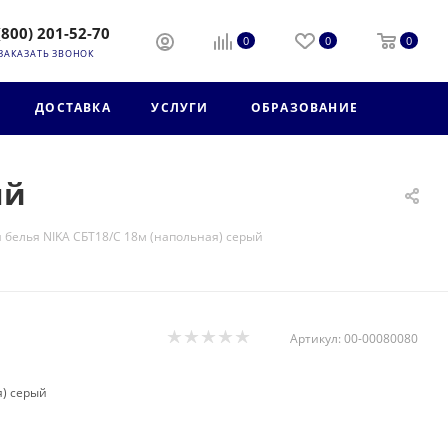
(800) 201-52-70
0
0
0
ЗАКАЗАТЬ ЗВОНОК
ДОСТАВКА
УСЛУГИ
ОБРАЗОВАНИЕ
ый
 белья NIKA СБТ18/С 18м (напольная) серый
Артикул:
00-00080080
я) серый