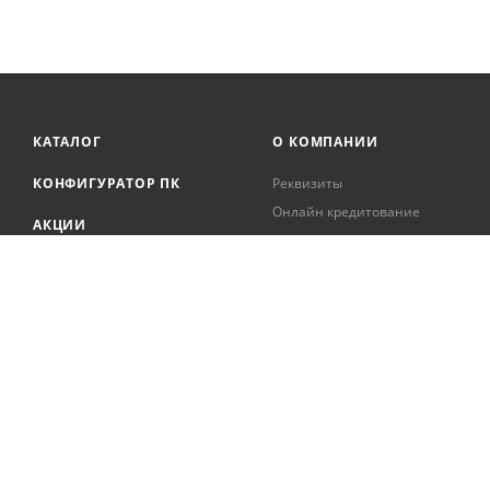
КАТАЛОГ
О КОМПАНИИ
КОНФИГУРАТОР ПК
Реквизиты
Онлайн кредитование
АКЦИИ
Сервисный центр
БРЕНДЫ
Регистрация касс
Образовательная
БЛОГ
деятельность
Вакансии
Сотрудники
Документация