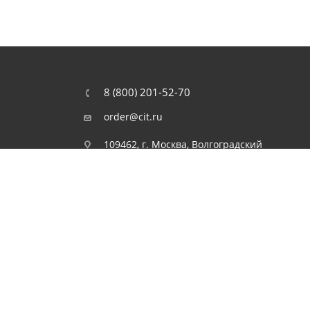
8 (800) 201-52-70
order@cit.ru
109462, г. Москва, Волгоградский
проспект, 96 к 2