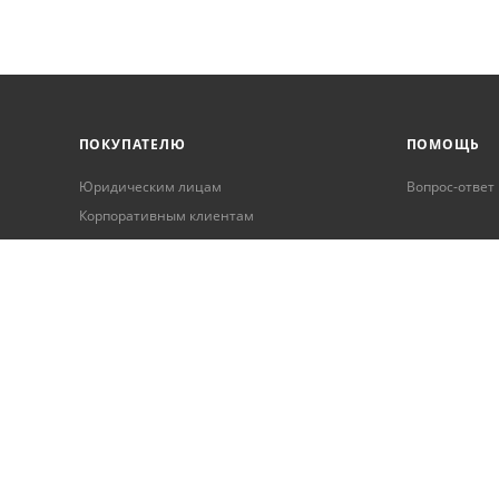
ПОКУПАТЕЛЮ
ПОМОЩЬ
Юридическим лицам
Вопрос-ответ
Корпоративным клиентам
Условия оплаты
Условия доставки
Бонусная программа
Онлайн кредитование
Обработка персональных данных
Гарантия и возврат