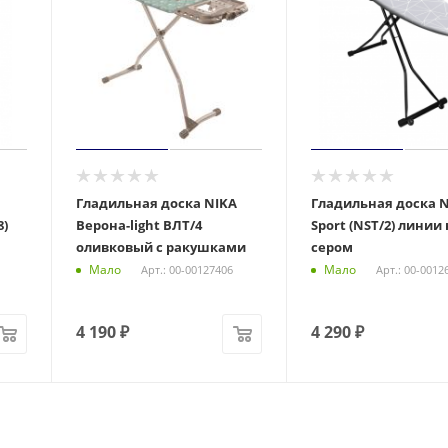
Гладильная доска NIKA
Гладильная доска 
8)
Верона-light ВЛТ/4
Sport (NST/2) линии
оливковый с ракушками
сером
Мало
Мало
Арт.: 00-00127406
Арт.: 00-0012
4 190
₽
4 290
₽