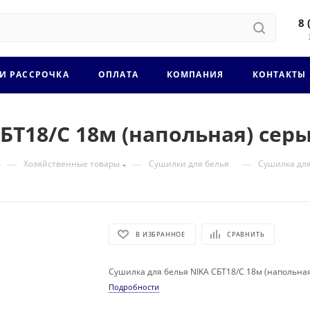
8 
 И РАССРОЧКА
ОПЛАТА
КОМПАНИЯ
КОНТАКТЫ
БТ18/С 18м (напольная) сер
—
—
—
Хозяйственные товары
Сушилки для белья
Сушилка для
В ИЗБРАННОЕ
СРАВНИТЬ
Сушилка для белья NIKA СБТ18/С 18м (напольна
Подробности