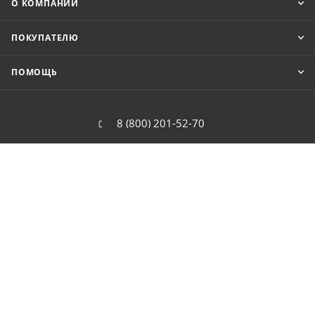
О КОМПАНИИ
ПОКУПАТЕЛЮ
ПОМОЩЬ
8 (800) 201-52-70
order@cit.ru
109462, г. Москва, Волгоградский
проспект, 96 к 2