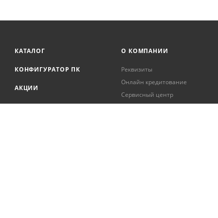
КАТАЛОГ
О КОМПАНИИ
КОНФИГУРАТОР ПК
Реквизиты
Онлайн кредитование
АКЦИИ
Сервисный центр
БРЕНДЫ
Регистрация касс
Образовательная
БЛОГ
деятельность
Вакансии
Сотрудники
Документация