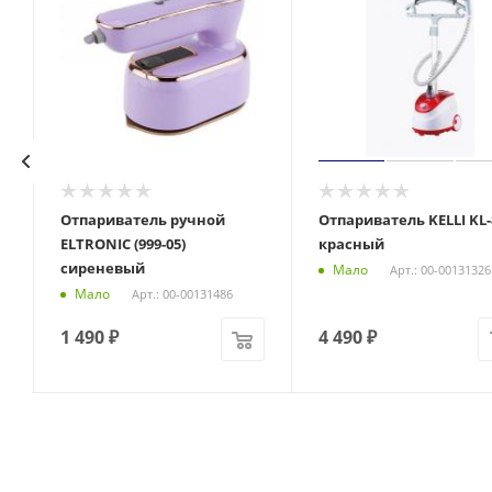
Отпариватель ручной
Отпариватель KELLI KL-
ELTRONIC (999-05)
красный
сиреневый
Мало
Арт.: 00-00131326
Мало
Арт.: 00-00131486
1 490
₽
4 490
₽