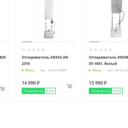
825
Отпариватель ARESA AR-
Отпариватель RED
2310
SV-1651, белый
Мало
Мало
Арт.: 00-00130099
Арт.: 00-0012
14 990
₽
13 990
₽
В рассрочку
0-0-4
В рассрочку
0-0-4