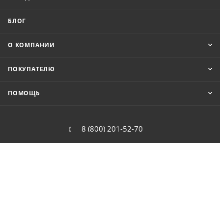
БЛОГ
О КОМПАНИИ
ПОКУПАТЕЛЮ
ПОМОЩЬ
8 (800) 201-52-70
order@cit.ru
109462, г. Москва, Волгоградский
проспект, 96 к 2