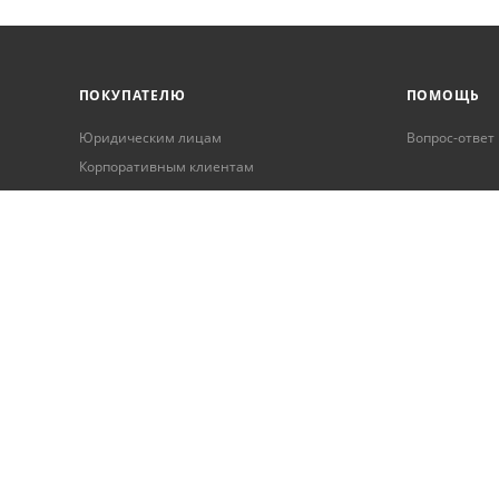
ПОКУПАТЕЛЮ
ПОМОЩЬ
Юридическим лицам
Вопрос-ответ
Корпоративным клиентам
Условия оплаты
Условия доставки
Бонусная программа
Онлайн кредитование
Обработка персональных данных
Гарантия и возврат