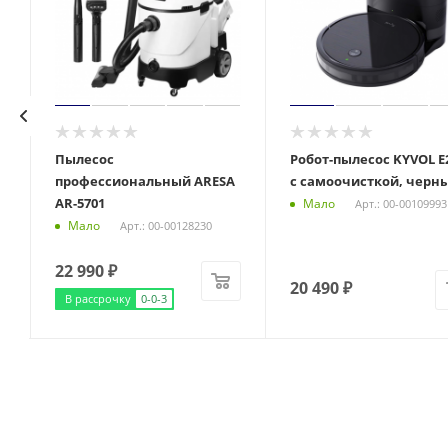
Пылесос
Робот-пылесос KYVOL E2
профессиональный ARESA
с самоочисткой, черн
AR-5701
Мало
Арт.: 00-00109993
Мало
Арт.: 00-00128230
22 990
₽
20 490
₽
В рассрочку
0-0-3