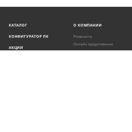
КАТАЛОГ
О КОМПАНИИ
КОНФИГУРАТОР ПК
Реквизиты
Онлайн кредитование
АКЦИИ
Сервисный центр
БРЕНДЫ
Регистрация касс
Образовательная
БЛОГ
деятельность
Вакансии
Сотрудники
Документация