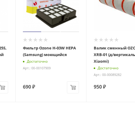
5S,
Фильтр Ozone H-03W HEPA
Валик сменный OZ
ый
(Samsung) моющийся
XRB-01 (д/вертикал
Xiaomi)
Достаточно
Достаточно
Арт.: 00-00107909
Арт.: 00-00089282
690
₽
950
₽