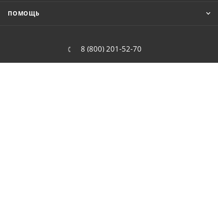
ПОМОЩЬ
8 (800) 201-52-70
order@cit.ru
109462, г. Москва, Волгоградский
проспект, 96 к 2
2026 © Интернет-магазин цифровой и бытовой техники