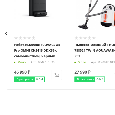
Робот-пылесос ECOVACS X5
Пылесос моющий THO
Pro OMNI CH2413 DDX39 с
788524 TWIN AQUAWAS
самоочисткой, черный
PET
Мало
Мало
Арт.: 00-00131336
Арт.: 00-00125813
46 990
₽
27 990
₽
В рассрочку
0-0-4
В рассрочку
0-0-4