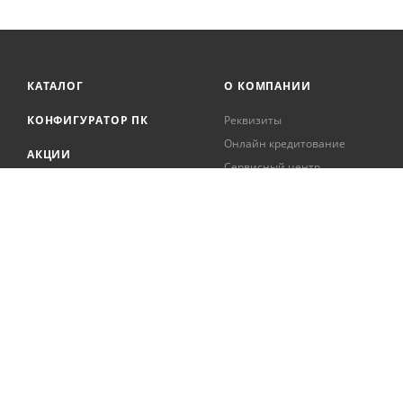
КАТАЛОГ
О КОМПАНИИ
КОНФИГУРАТОР ПК
Реквизиты
Онлайн кредитование
АКЦИИ
Сервисный центр
БРЕНДЫ
Регистрация касс
Образовательная
БЛОГ
деятельность
Вакансии
Сотрудники
Документация