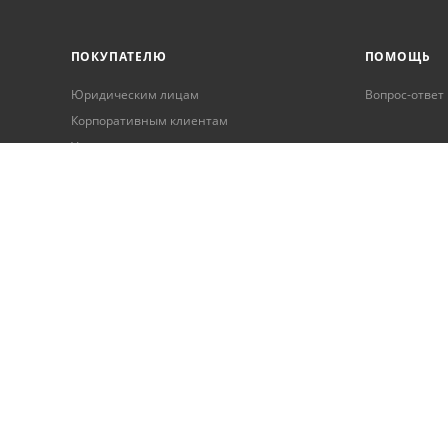
ПОКУПАТЕЛЮ
ПОМОЩЬ
Юридическим лицам
Вопрос-ответ
Корпоративным клиентам
Условия оплаты
Условия доставки
Бонусная программа
Онлайн кредитование
Обработка персональных данных
Гарантия и возврат