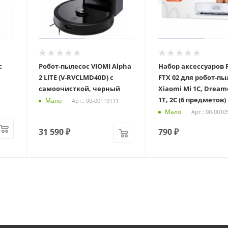
с
Робот-пылесос VIOMI Alpha
Набор аксессуаров F
2 LITE (V-RVCLMD40D) с
FTX 02 для робот-пы
самоочисткой, черный
Xiaomi Mi 1C, Dreame
1Т, 2С (6 предметов)
Мало
Арт.: 00-00119111
Мало
Арт.: 00-0010
31 590
₽
790
₽