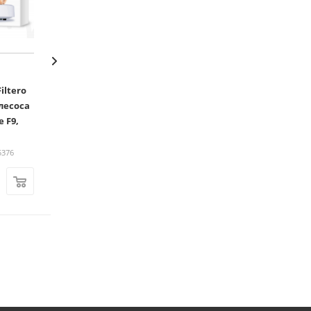
iltero
Фильтр Ozone MF-13 набор
Пылесос KELLI KL
лесоса
универсальный 200*150
Достаточно
 F9,
Достаточно
Арт.: 00-00100376
Арт.: 00-00102156
5376
200
₽
4 690
₽