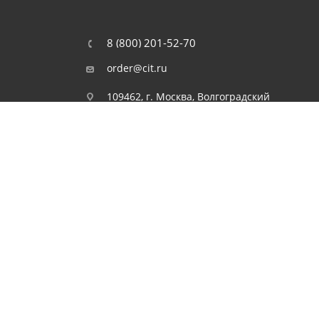
8 (800) 201-52-70
order@cit.ru
109462, г. Москва, Волгоградский
проспект, 96 к 2