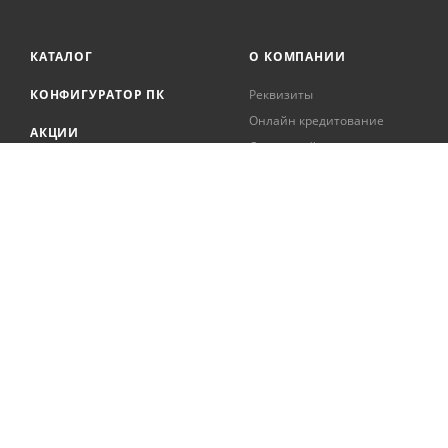
КАТАЛОГ
О КОМПАНИИ
КОНФИГУРАТОР ПК
Реквизиты
Онлайн кредитование
АКЦИИ
Сервисный центр
БРЕНДЫ
Регистрация касс
Образовательная
БЛОГ
деятельность
Вакансии
Сотрудники
Документация
2026 © Интернет-магазин цифровой и бытовой техники