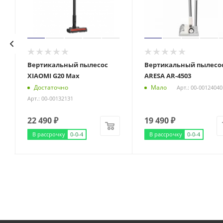
Вертикальный пылесос
Вертикальный пылесо
XIAOMI G20 Max
ARESA AR-4503
Достаточно
Мало
Арт.: 00-00124040
Арт.: 00-00132131
22 490
₽
19 490
₽
В рассрочку
0-0-4
В рассрочку
0-0-4