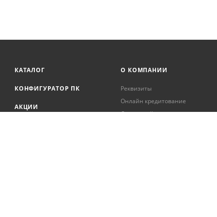
КАТАЛОГ
О КОМПАНИИ
КОНФИГУРАТОР ПК
Реквизиты
Онлайн кредитование
АКЦИИ
Сервисный центр
БРЕНДЫ
Регистрация касс
Образовательная
БЛОГ
деятельность
Вакансии
Сотрудники
Документация