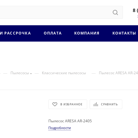
8 
 И РАССРОЧКА
ОПЛАТА
КОМПАНИЯ
КОНТАКТЫ
—
—
—
Пылесосы
Классические пылесосы
Пылесос ARESA AR-2
В ИЗБРАННОЕ
СРАВНИТЬ
Пылесос ARESA AR-2405
Подробности