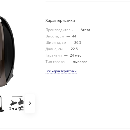
Характеристики
Производитель
—
Aresa
Высота, см
—
44
Ширина, см
—
26.5
Длина, см
—
22.5
Гарантия
—
24 мес
Тип товара
—
пылесос
Все характеристики