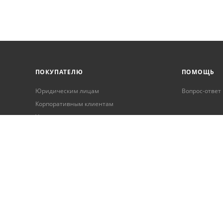
ПОКУПАТЕЛЮ
ПОМОЩЬ
Юридическим лицам
Вопрос-ответ
Корпоративным клиентам
Условия оплаты
Условия доставки
Бонусная программа
Онлайн кредитование
Обработка персональных данных
Гарантия и возврат