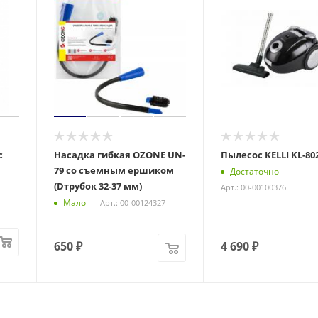
с
Насадка гибкая OZONE UN-
Пылесос KELLI KL-80
79 со съемным ершиком
Достаточно
(Dтрубок 32-37 мм)
Арт.: 00-00100376
Мало
Арт.: 00-00124327
650
₽
4 690
₽