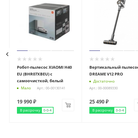
Робот-пылесос XIAOMI H40
Вертикальный пылесо
EU (BHR07XBEU) с
DREAME V12 PRO
самоочисткой, белый
Достаточно
Мало
Арт.: 00-00130141
Арт.: 00-00089330
19 990
₽
25 490
₽
В рассрочку
0-0-4
В рассрочку
0-0-4