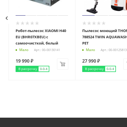
Робот-пылесос XIAOMI H40
Пылесос моющий THO
EU (BHR07XBEU) с
788524 TWIN AQUAWAS
самоочисткой, белый
PET
Мало
Мало
Арт.: 00-00130141
Арт.: 00-00125813
19 990
₽
27 990
₽
В рассрочку
0-0-4
В рассрочку
0-0-4