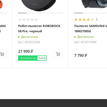
5
MAS
Робот-пылесос ROBOROCK
Пылесос SAMSUNG 
H
S8 Pro, черный
18M2150SG
Достаточно
Достаточно
Арт.: 00-00123228
Арт.: 00-00110968
21 990
₽
7 790
₽
В рассрочку
0-0-4