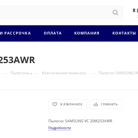
8 
 И РАССРОЧКА
ОПЛАТА
КОМПАНИЯ
КОНТАКТЫ
253AWR
—
—
—
Пылесосы
Классические пылесосы
Пылесос SAMSUNG V
В ИЗБРАННОЕ
СРАВНИТЬ
Пылесос SAMSUNG VC 20M253AWR
Подробности