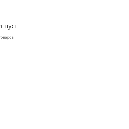
л пуст
товаров