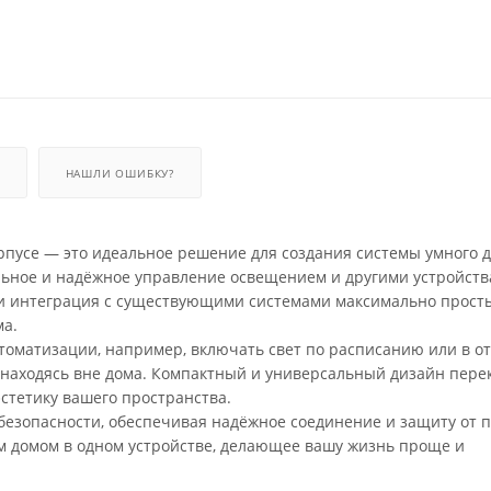
НАШЛИ ОШИБКУ?
пусе — это идеальное решение для создания системы умного д
бильное и надёжное управление освещением и другими устройст
а и интеграция с существующими системами максимально прост
ма.
оматизации, например, включать свет по расписанию или в от
е находясь вне дома. Компактный и универсальный дизайн пер
эстетику вашего пространства.
безопасности, обеспечивая надёжное соединение и защиту от п
им домом в одном устройстве, делающее вашу жизнь проще и