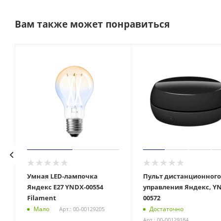
Вам также может понравиться
Умная LED-лампочка
Пульт дистанционного
1
Яндекс E27 YNDX-00554
управления Яндекс, Y
Filament
00572
Мало
Достаточно
Арт.: 00-00129205
Арт.: 00-00129184