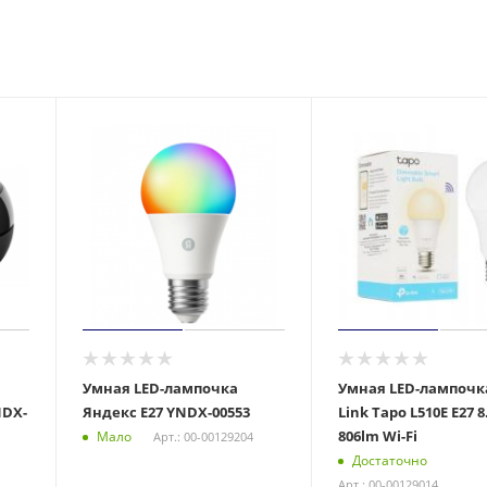
Умная LED-лампочка
Умная LED-лампочка
NDX-
Яндекс E27 YNDX-00553
Link Tapo L510E E27 8
806lm Wi-Fi
Мало
Арт.: 00-00129204
Достаточно
Арт.: 00-00129014