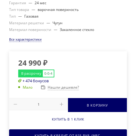
Гарантия
—
24 мес
Тип товара
—
варочная поверхность
Тип
—
Газовая
Материал решетки
—
Чугун
Материал поверхности
—
Закаленное стекло
Все характеристики
24 990
₽
В рассрочку
0-0-4
+ 474 бонусов
Нашли дешевле?
Мало
В КОРЗИНУ
КУПИТЬ В 1 КЛИК
КУПИТЬ В КРЕДИТ ОТ
925
РУБ./МЕС.