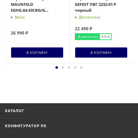
MAUNFELD
GEFEST ПВГ 2232-01 Р
EGHG.64.63CBG/G
черный
бежевый
Мало
Достаточно
22 490
₽
26 990
₽
В рассрочку
0-0-4
В КОРЗИНУ
В КОРЗИНУ
КАТАЛОГ
КОНФИГУРАТОР ПК