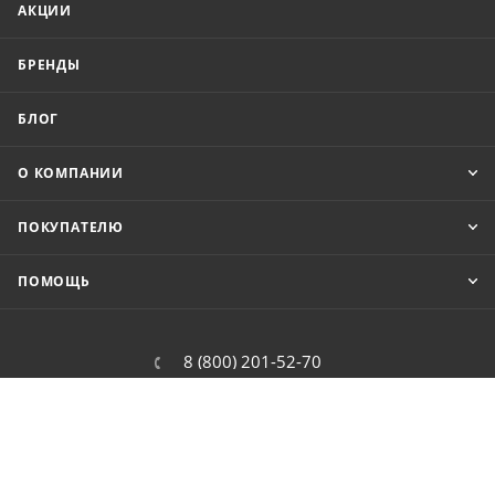
АКЦИИ
БРЕНДЫ
БЛОГ
О КОМПАНИИ
ПОКУПАТЕЛЮ
ПОМОЩЬ
8 (800) 201-52-70
order@cit.ru
109462, г. Москва, Волгоградский
проспект, 96 к 2