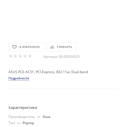
В ИЗБРАННОЕ
СРАВНИТЬ
Артикул:
00-00034325
ASUS PCE-AC51, PCI-Express, 802.11ac Dual-band
Подробности
Характеристики
Производитель
—
Asus
Тип
—
Роутер