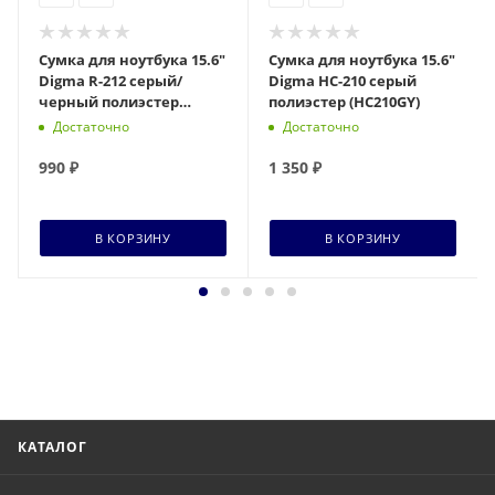
Сумка для ноутбука 15.6"
Сумка для ноутбука 15.6"
Digma R-212 серый/
Digma HC-210 серый
черный полиэстер
полиэстер (HC210GY)
(R212GBK)
Достаточно
Достаточно
990
₽
1 350
₽
В КОРЗИНУ
В КОРЗИНУ
КАТАЛОГ