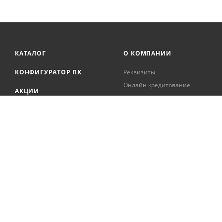
КАТАЛОГ
О КОМПАНИИ
КОНФИГУРАТОР ПК
Реквизиты
Онлайн кредитование
АКЦИИ
Сервисный центр
БРЕНДЫ
Регистрация касс
Образовательная
БЛОГ
деятельность
Вакансии
Сотрудники
Документация