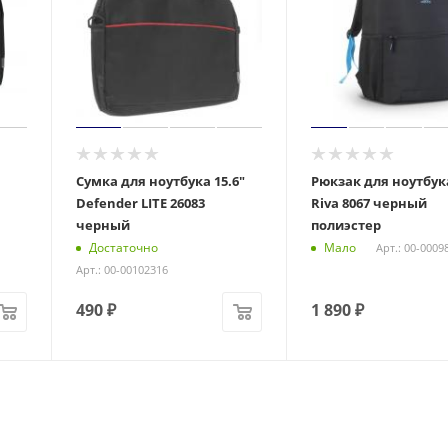
Сумка для ноутбука 15.6"
Рюкзак для ноутбука
Defender LITE 26083
Riva 8067 черный
черный
полиэстер
Достаточно
Мало
Арт.: 00-0009
Арт.: 00-00102316
490
₽
1 890
₽