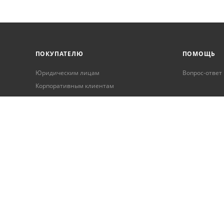
ПОКУПАТЕЛЮ
ПОМОЩЬ
Юридическим лицам
Вопрос-ответ
Корпоративным клиентам
Условия оплаты
Условия доставки
Бонусная программа
Онлайн кредитование
Обработка персональных данных
Гарантия и возврат