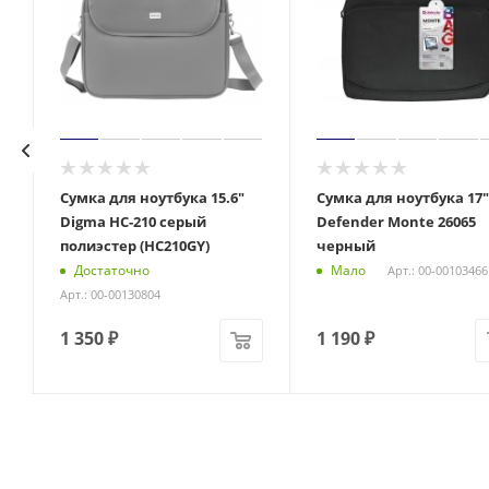
Сумка для ноутбука 15.6"
Сумка для ноутбука 17"
Digma HC-210 серый
Defender Monte 26065
)
полиэстер (HC210GY)
черный
Достаточно
Мало
Арт.: 00-00103466
Арт.: 00-00130804
1 350
₽
1 190
₽