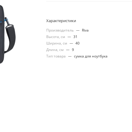
Характеристики
Производитель
—
Riva
Высота, см
—
31
Ширина, см
—
40
Длина, см
—
9
Тип товара
—
сумка для ноутбука