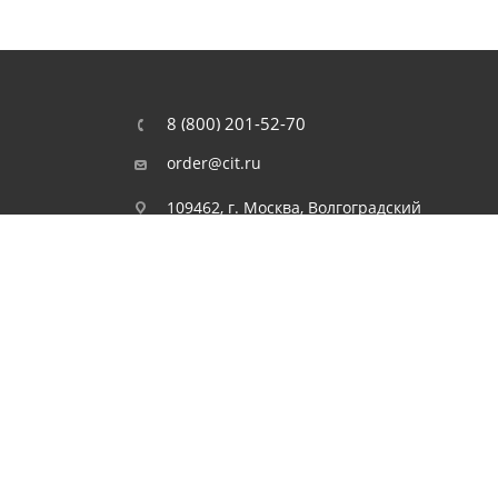
8 (800) 201-52-70
order@cit.ru
109462, г. Москва, Волгоградский
проспект, 96 к 2