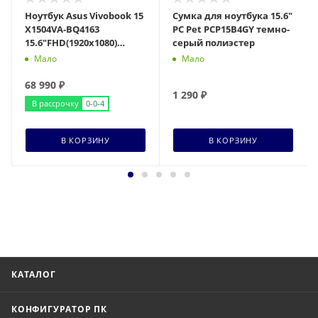
Ноутбук Asus Vivobook 15
Сумка для ноутбука 15.6"
X1504VA-BQ4163
PC Pet PCP15B4GY темно-
15.6"FHD(1920x1080)
серый полиэстер
IPS/Core 7 150U
Мало
Мало
10c/16Gb/512Gb SSD/Inte
68 990
₽
1 290
₽
В рассрочку
0-0-4
В КОРЗИНУ
В КОРЗИНУ
КАТАЛОГ
КОНФИГУРАТОР ПК