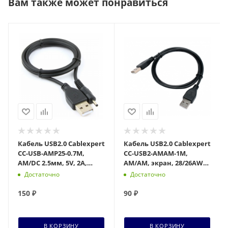
Вам также может понравиться
Кабель USB2.0 Cablexpert
Кабель USB2.0 Cablexpert
CC-USB-AMP25-0.7M,
CC-USB2-AMAM-1M,
AM/DC 2.5мм, 5V, 2А,
AM/AM, экран, 28/26AWG
экран, медь, 0.7м, Pro,
1м
Достаточно
Достаточно
черный
150
₽
90
₽
В КОРЗИНУ
В КОРЗИНУ