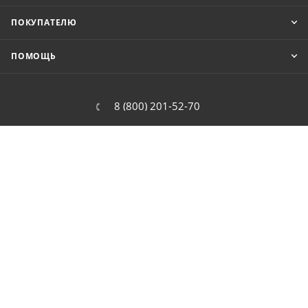
ПОКУПАТЕЛЮ
ПОМОЩЬ
8 (800) 201-52-70
order@cit.ru
109462, г. Москва, Волгоградский
проспект, 96 к 2
2026 © Интернет-магазин цифровой и бытовой техники