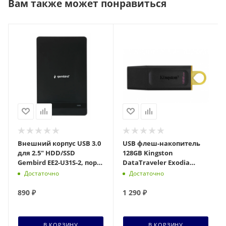
Вам также может понравиться
Внешний корпус USB 3.0
USB флеш-накопитель
для 2.5" HDD/SSD
128GB Kingston
Gembird EE2-U31S-2, порт
DataTraveler Exodia
Type-С, SATA III, пластик,
чёрный/жёлтый USB 3.2
Достаточно
Достаточно
чёрный
(DTX/128GB)
890
₽
1 290
₽
В КОРЗИНУ
В КОРЗИНУ