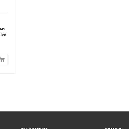
ки
ive