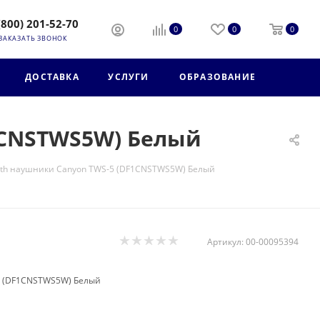
(800) 201-52-70
0
0
0
ЗАКАЗАТЬ ЗВОНОК
ДОСТАВКА
УСЛУГИ
ОБРАЗОВАНИЕ
1CNSTWS5W) Белый
oth наушники Canyon TWS-5 (DF1CNSTWS5W) Белый
Артикул:
00-00095394
5 (DF1CNSTWS5W) Белый