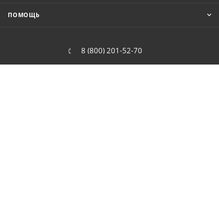
ПОМОЩЬ
8 (800) 201-52-70
order@cit.ru
109462, г. Москва, Волгоградский
проспект, 96 к 2
2026 © Интернет-магазин цифровой и бытовой техники