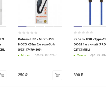
ERO
Кабель USB - MicroUSB
Кабель USB - Type-C
м
HOCO X59m 2м голубой
DC-02 1м синий (PRD
CBL
(6931474794109)
02TC1MBL)
Много
Много
Арт.: 00-00128997
Арт.: 00-001
250
₽
390
₽