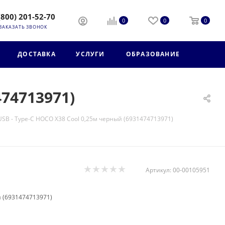
(800) 201-52-70
0
0
0
ЗАКАЗАТЬ ЗВОНОК
ДОСТАВКА
УСЛУГИ
ОБРАЗОВАНИЕ
474713971)
USB - Type-C HOCO X38 Cool 0,25м черный (6931474713971)
Артикул:
00-00105951
й (6931474713971)