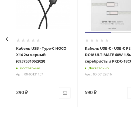
Кабель USB - Type-C HOCO
Кабель USB-С - USB-C P
X14 2м черный
DC18 ULTIMATE 60W 1,5
(6957531062929)
серебристый PRDC-18C
Достаточно
Достаточно
Арт.: 00-00131157
Арт.: 00-00129516
290
₽
590
₽