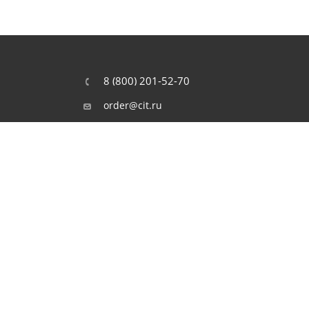
8 (800) 201-52-70
order@cit.ru
109462, г. Москва, Волгоградский
проспект, 96 к 2