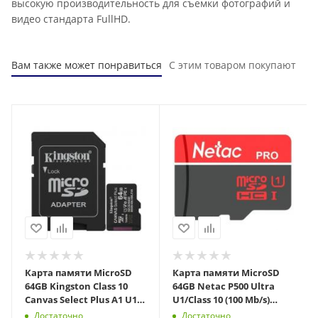
высокую производительность для съемки фотографий и
видео стандарта FullHD.
Вам также может понравиться
С этим товаром покупают
Карта памяти MicroSD
Карта памяти MicroSD
64GB Kingston Class 10
64GB Netac P500 Ultra
Canvas Select Plus A1 U1
U1/Class 10 (100 Mb/s)
V10 (100 Mb/s)
(NT02P500ULT-064G-S)
Достаточно
Достаточно