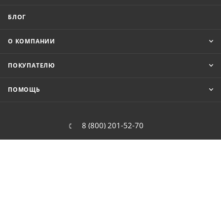
БЛОГ
О КОМПАНИИ
ПОКУПАТЕЛЮ
ПОМОЩЬ
8 (800) 201-52-70
order@cit.ru
109462, г. Москва, Волгоградский
проспект, 96 к 2