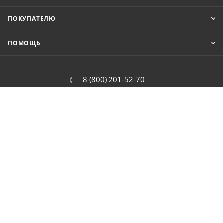
ПОКУПАТЕЛЮ
ПОМОЩЬ
8 (800) 201-52-70
order@cit.ru
109462, г. Москва, Волгоградский
проспект, 96 к 2
2026 © Интернет-магазин цифровой и бытовой техники